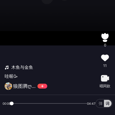
0
11
木鱼与金鱼
哇喔🥳
狼图腾ღ紅朲館®男神团副团长
唱同款
00:00
04:47