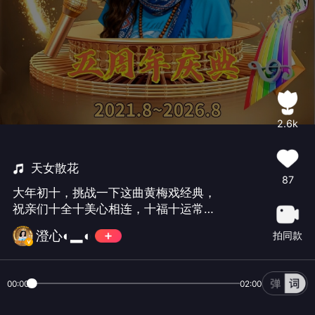
2.6k
天女散花
87
大年初十，挑战一下这曲黄梅戏经典，
祝亲们十全十美心相连，十福十运常相
伴！🎊💝💦💘😍🦋🔥🌟🎉🎈🦋💖✨🌈😜
澄心◐▂◐
拍同款
🦋💘，顺便科普了一下关于散花和撒花
的读音，唱成撒是为通俗化、顺口化的
唱法😜😜😄😄
00:00
02:00