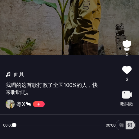
0
面具
3
我唱的这首歌打败了全国100%的人，快
来听听吧。
粤X🐂
唱同款
00:00
00:00