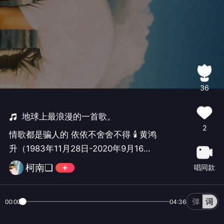
36
地球上最浪漫的一首歌。
2
情歌都是骗人的 依依不舍舍不得 🕯️ 黄鸿
升（1983年11月28日-2020年9月16
日） 转眼已经五年了 🙏 #黄鸿升#
柯南❏
唱同款
00:00
04:36