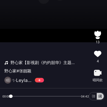
13
4
野心家【影视剧《灼灼韶华》主题曲】
野心家#张靓颖
✨Leyla•W
唱同款
00:00
04:42