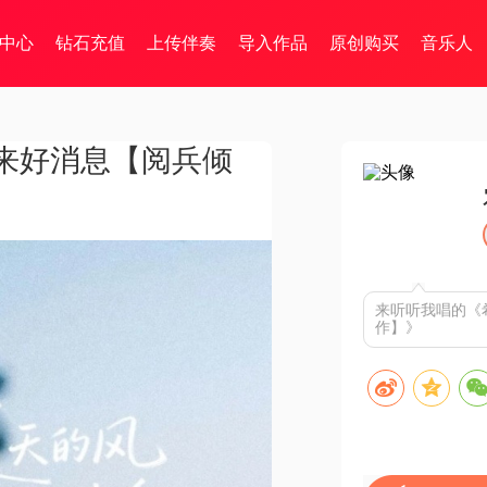
中心
钻石充值
上传伴奏
导入作品
原创购买
音乐人
来好消息【阅兵倾
来听听我唱的《
作】》