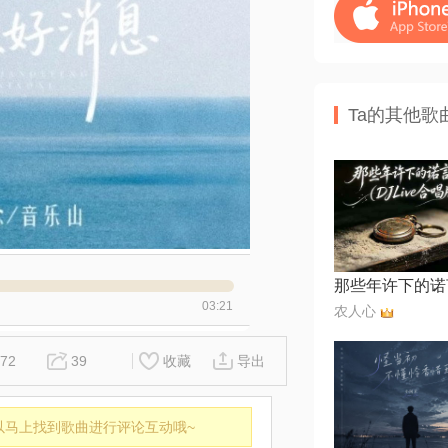
Ta的其他歌
那些年许下的诺
03:21
农人心
72
39
收藏
导出
以马上找到歌曲进行评论互动哦~