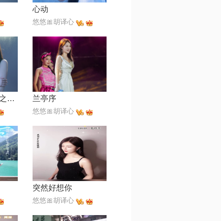
心动
悠悠🎀胡译心
烟雨濛濛【蓓蕾之声】
兰亭序
悠悠🎀胡译心
突然好想你
悠悠🎀胡译心