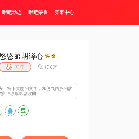
唱吧动态
唱吧荣誉
赛事中心
悠悠🎀胡译心
关注
45.6万
去，留下美丽的文字，和荡气回肠的故
蒙##琼瑶影剧歌曲#