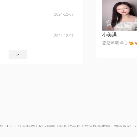
2024-12-07
小美满
2024-12-07
悠悠🎀胡译心
>
帮助中心
|
联系我们
|
加入唱吧
|
防诈骗专栏
|
商品防伪查询
|
营业执照：编号
P证110298
|
京ICP备11013291号-1
| 举报电话(24小时)：022-25782593