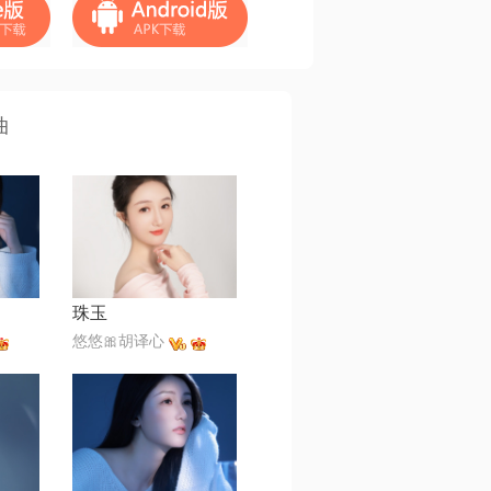
曲
珠玉
悠悠🎀胡译心