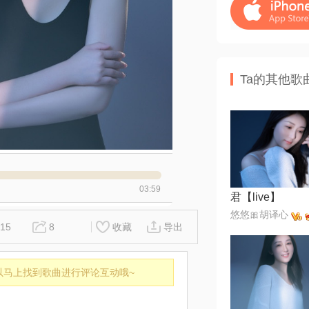
Ta的其他歌
03:59
君【live】
悠悠🎀胡译心
15
8
收藏
导出
以马上找到歌曲进行评论互动哦~