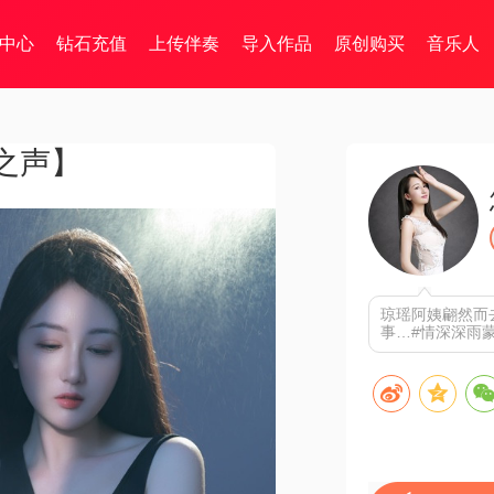
中心
钻石充值
上传伴奏
导入作品
原创购买
音乐人
之声】
琼瑶阿姨翩然而
事…#情深深雨蒙