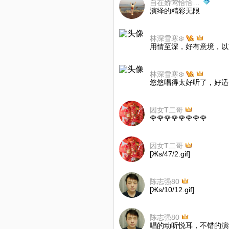
自在娇莺恰恰啼💦❄️
演绎的精彩无限
林深雪寒❄️
用情至深，好有意境，以
林深雪寒❄️
悠悠唱得太好听了，好适
因女T二哥
🌹🌹🌹🌹🌹🌹🌹🌹
因女T二哥
[Жs/47/2.gif]
陈志强80
[Жs/10/12.gif]
陈志强80
唱的动听悦耳，不错的演