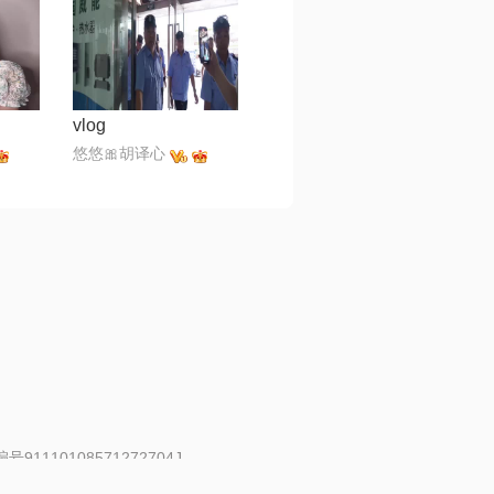
vlog
悠悠🎀胡译心
91110108571272704J
 | 举报邮箱：fankui@changba.com
| 向12318举报