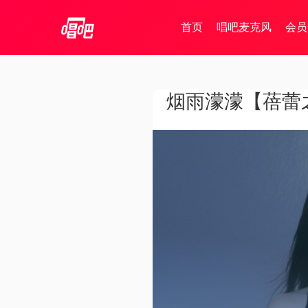
首页
唱吧麦克风
会员
烟雨濛濛【蓓蕾