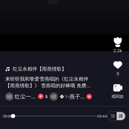
2.2k
红尘永相伴【雨燕情歌】
0
来听听我和挚爱雪燕唱的《红尘永相伴
【雨燕情歌】》 雪燕唱的好棒哦 免费花
花评论走起 感谢朋友们 感谢大家支持
红尘一梦
🍀✨燕子✨🍀
唱同款
&
00:00
03:44