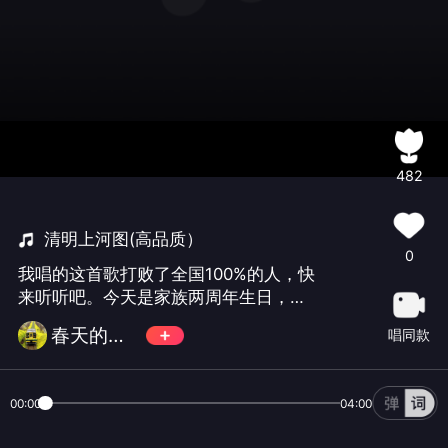
482
清明上河图(高品质）
0
我唱的这首歌打败了全国100%的人，快
来听听吧。今天是家族两周年生日，祝
家族永远长盛不衰，珍惜与大家相聚的
春天的禾木
唱同款
日子，你若不离我便不弃，一首李玉刚
的歌送给家人和朋友们，偿试了下反
串，唱的不好请大家哈哈一下
00:00
04:00