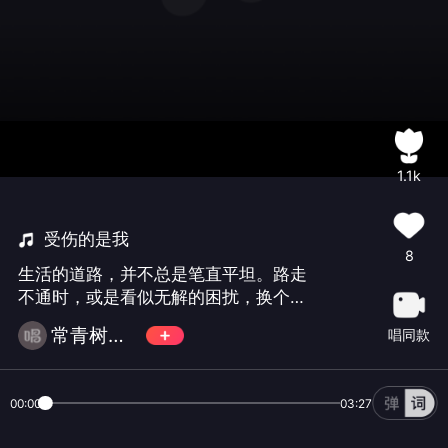
1.1k
受伤的是我
8
生活的道路，并不总是笔直平坦。路走
不通时，或是看似无解的困扰，换个角
度，转个方向，也许就会豁达开朗了。
常青树（不玩币微信）
唱同款
思路决定出路，转个弯就是柳暗花明又
一村！谢谢🙏百忙中支持鼓励我唱歌🎤
朋友们！一定要绿色聆听，不破费。
00:00
03:27