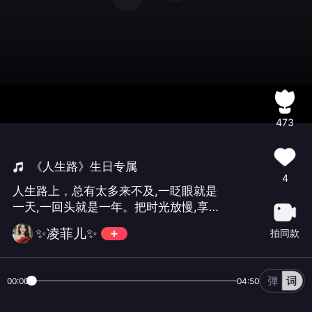
473
《人生路》生日专属
4
人生路上，总有太多来不及,一眨眼就是
一天,一回头就是一年。把时光放慢,享受
片刻的宁静、温暖。或许人生的完美,不
✨凌菲儿✨
拍同款
在于看透万千风景,而在于心中常有朗月
清风。一首人生路送给亲爱的朋们，祝
福2022好运连连，虎虎生威，财源广
00:00
04:50
进，幸福安康。也㊗ 自己生日快乐幸福
久久🎂🎂🌹🌹❤️❤️