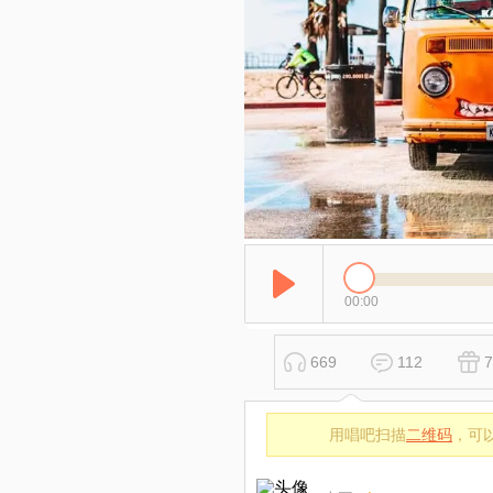
00:00
669
112
7
用唱吧扫描
二维码
，可