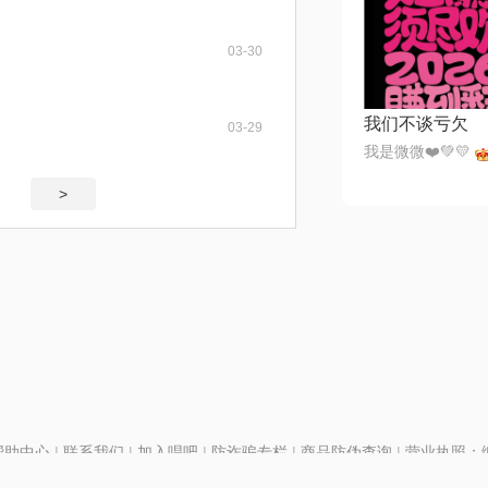
03-30
我们不谈亏欠
03-29
我是微微❤️💚💛
>
帮助中心
|
联系我们
|
加入唱吧
|
防诈骗专栏
|
商品防伪查询
|
营业执照：编号
P证110298
|
京ICP备11013291号-1
| 举报电话(24小时)：022-25782593