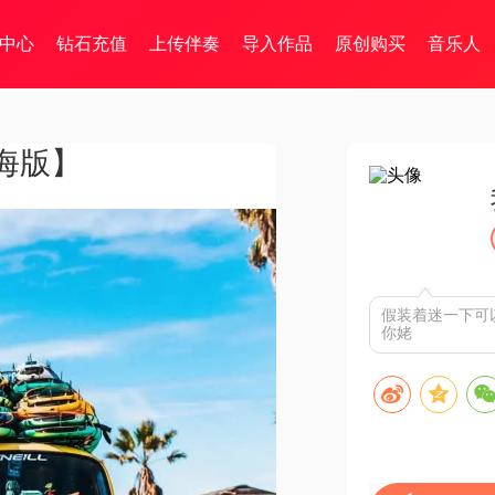
中心
钻石充值
上传伴奏
导入作品
原创购买
音乐人
海版】
假装着迷一下可以
你姥