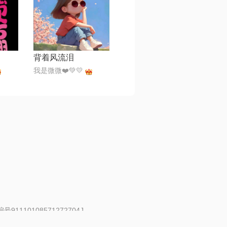
背着风流泪
我是微微❤️💚💛
91110108571272704J
 | 举报邮箱：fankui@changba.com
| 向12318举报