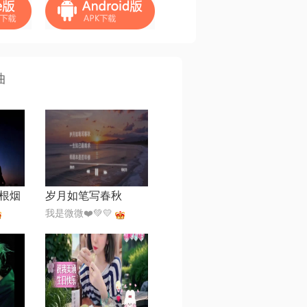
曲
根烟
岁月如笔写春秋
我是微微❤️💚💛