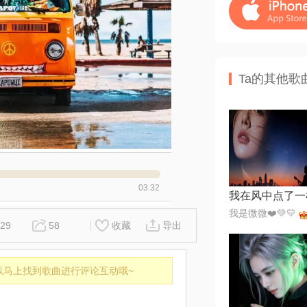
Ta的其他歌
03:32
我在风中点了一
我是微微❤️💚💛
29
58
收藏
导出
以马上找到歌曲进行评论互动哦~