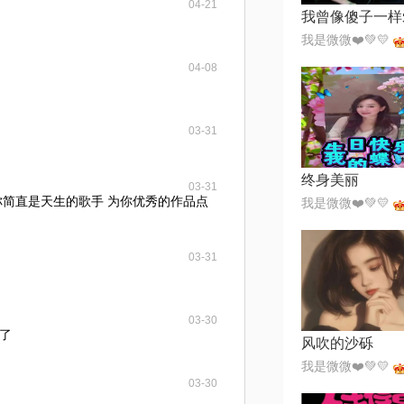
04-21
我是微微❤️💚💛
04-08
03-31
终身美丽
03-31
你简直是天生的歌手 为你优秀的作品点
我是微微❤️💚💛
03-31
03-30
了
风吹的沙砾
我是微微❤️💚💛
03-30