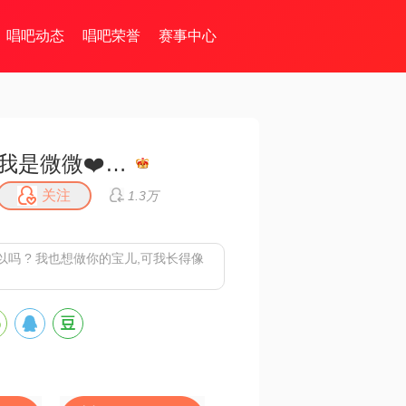
唱吧动态
唱吧荣誉
赛事中心
我是微微❤️💚💛
关注
1.3万
吗 ? 我也想做你的宝儿,可我长得像