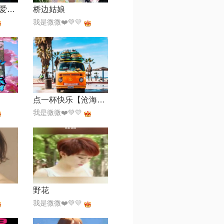
我曾像傻子一样爱你【DJEva版】
桥边姑娘
我是微微❤️💚💛
点一杯快乐【沧海版】
我是微微❤️💚💛
野花
我是微微❤️💚💛