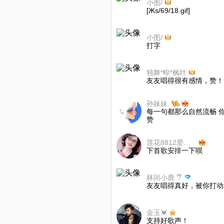
小图/
[Жs/69/18.gif]
小图/
打字
独舞*🎼*枫叶
友友唱得很有感情，赞！
孙妹妹.
每一句都那么自然流畅 
赞
莲花8812爱听歌唱歌欢迎好友绿色听歌
下首歌安排一下呗
林间小鹿 𐂐
友友唱得真好，被你打动
金玉💓
支持好歌声！