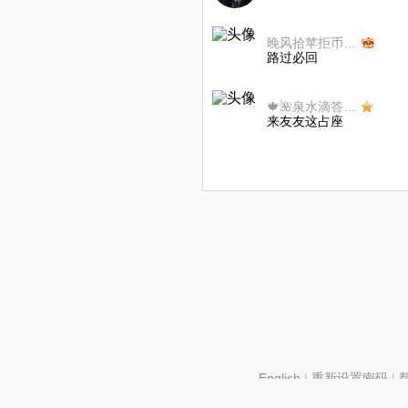
晚风拾苹拒币退出不互动
路过必回
🍁🌺泉水滴答x02🌺🍁
来友友这占座
English
|
重新设置密码
|
北京酷智科技有限公司 ©2024 changba.com |
京IC