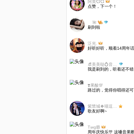
阿英💞💞
点赞，下一个！
ㅤㅤㅤ ㅤㅤㅤ ㅤㅤㅤㅤㅤ🌺
刷到啦
泛光.
好听好听，顺着14周年话
👒美美哒💍音悦小号🍷💃186
我是刷到的，听着还不错
❣️果酸💯
路过的，觉得你唱得还可
紫禁城🍀喵逗逗🔥
歌友好啊~
Tιиɡ爺
周年庆快乐🎊 这嗓音果