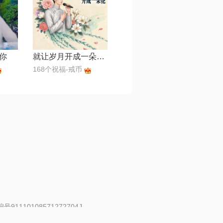
你
就让岁月开成一朵花【空灵男声】
168个祝福-戒币
91110108571272704J
 | 举报邮箱：fankui@changba.com
| 向12318举报