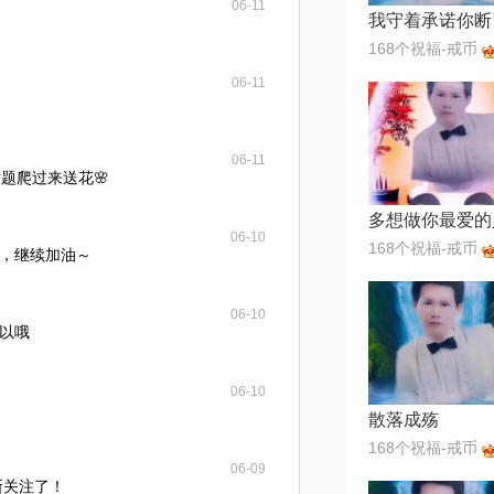
06-11
168个祝福-戒币
06-11
06-11
题爬过来送花🌸
多想做你最爱的
06-10
168个祝福-戒币
，继续加油～
06-10
以哦
06-10
散落成殇
168个祝福-戒币
06-09
断关注了！