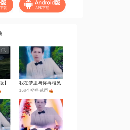
曲
版】
我在梦里与你再相见
168个祝福-戒币