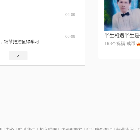
06-09
半生相遇半生是
06-09
，细节把控值得学习
168个祝福-戒币
>
帮助中心
|
联系我们
|
加入唱吧
|
防诈骗专栏
|
商品防伪查询
|
营业执照：编号
P证110298
|
京ICP备11013291号-1
| 举报电话(24小时)：022-25782593