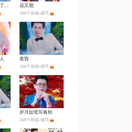
我守着承诺你断了联络（对唱版）
花又期
168个祝福-戒币
人
黄昏
168个祝福-戒币
岁月如笔写春秋
168个祝福-戒币