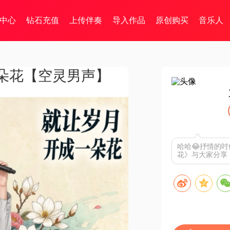
中心
钻石充值
上传伴奏
导入作品
原创购买
音乐人
朵花【空灵男声】
哈哈😂抒情的
花》与大家分享