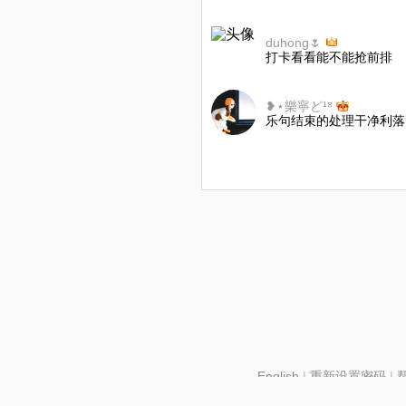
duhong🌷
打卡看看能不能抢前排
❥⋆樂寧ど¹⁸
乐句结束的处理干净利落
English
|
重新设置密码
|
北京酷智科技有限公司 ©2024 changba.com |
京IC