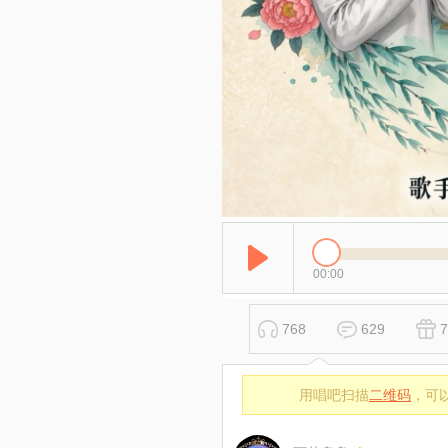
00:00
768
629
7
用唱吧扫描
二维码
，可