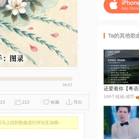
Ta的其他歌
04:57
还爱着你【粤语
168个祝福-戒币
13
213
收藏
导出
以马上找到歌曲进行评论互动哦~