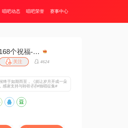
唱吧动态
唱吧荣誉
赛事中心
168个祝福-戒币
关注
4624
吋候终于如期而至，《就让岁月开成一朵
，感谢支持与聆听✌✌#独唱征集#