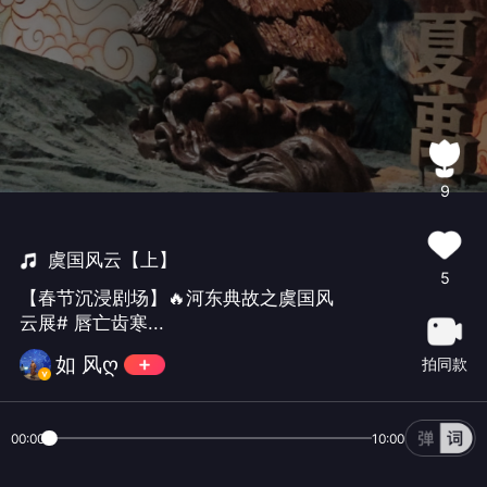
9
虞国风云【上】
5
【春节沉浸剧场】🔥河东典故之虞国风
云展# 唇亡齿寒...
如 风ღ
拍同款
00:00
10:00