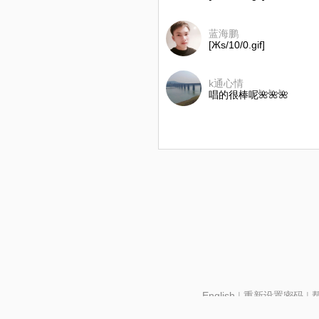
蓝海鹏
[Жs/10/0.gif]
k通心情
唱的很棒呢🌺🌺🌺
English
|
重新设置密码
|
北京酷智科技有限公司 ©2024 changba.com |
京IC