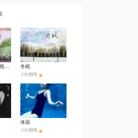
曲
靠近一点点【电视剧《恶作剧之吻》主题曲】
冬眠
小红帽噜
体面
小红帽噜