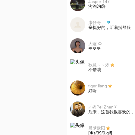
Jasper 147
沟沟沟😱
康仔哥、
😄挺好的，听着挺舒服
大蓬 🌻
🌹🌹🌹
秋意～～浓
不错哦
tiger liang
好听
☄@Pei Zhen➰
后来，这首我很喜欢的，
晨梦欧阳
[Жs/39/0.gif]