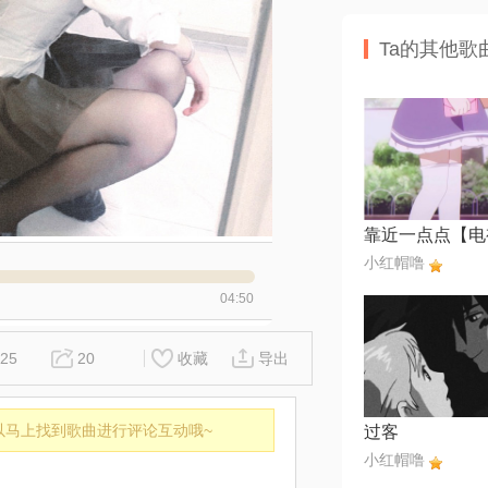
Ta的其他歌
小红帽噜
04:50
25
20
收藏
导出
以马上找到歌曲进行评论互动哦~
过客
小红帽噜