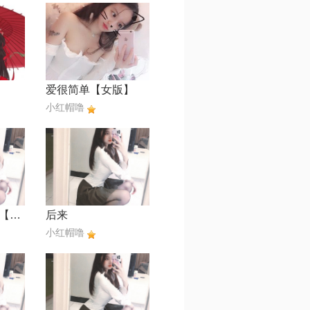
爱很简单【女版】
小红帽噜
听见下雨的声音【MIDI版】
后来
小红帽噜