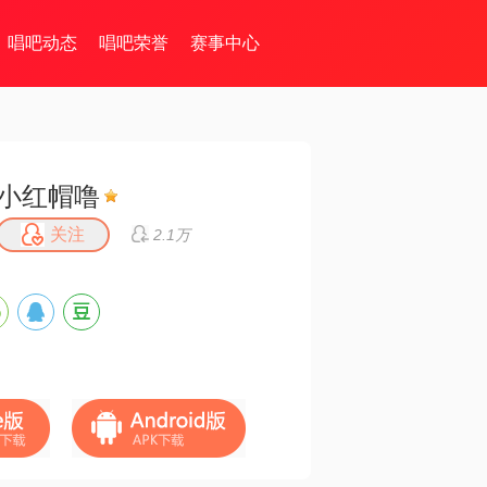
唱吧动态
唱吧荣誉
赛事中心
小红帽噜
关注
2.1万