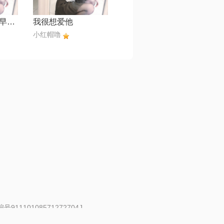
老地方【《我的早更女友》主题曲】
我很想爱他
小红帽噜
91110108571272704J
 | 举报邮箱：fankui@changba.com
| 向12318举报