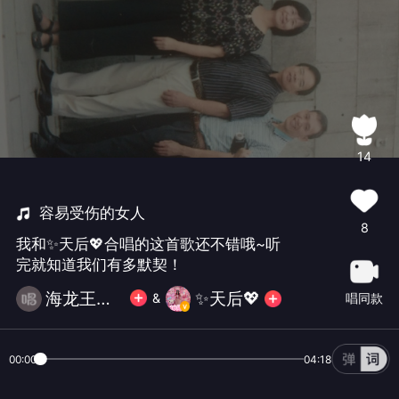
14
容易受伤的女人
8
我和✨天后💖合唱的这首歌还不错哦~听
完就知道我们有多默契！
海龙王小子
✨天后💖
唱同款
&
00:00
04:18