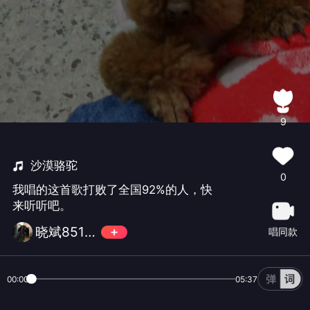
9
沙漠骆驼
0
我唱的这首歌打败了全国92%的人，快
来听听吧。
晓斌851229
唱同款
00:00
05:37