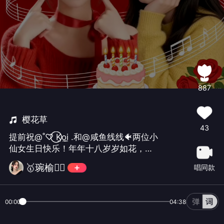
887
樱花草
43
提前祝@˚♡⃝ K̼o̼i̼ .和@咸鱼线线🐠两位小
仙女生日快乐！年年十八岁岁如花，愿
你们有钱花随便花，平凡的日子也闪着
🥇琬榆🧚‍♀️
唱同款
甜甜的光。#祝两位妹妹生日快乐#
00:00
04:38