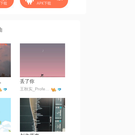
曲
。
丢了你
王秋实_Professor