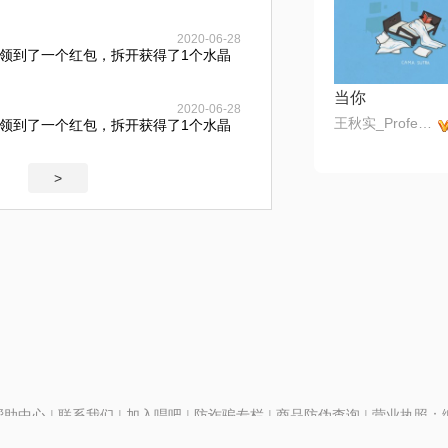
2020-06-28
领到了一个红包，拆开获得了1个水晶
当你
2020-06-28
王秋实_Professor
领到了一个红包，拆开获得了1个水晶
>
帮助中心
|
联系我们
|
加入唱吧
|
防诈骗专栏
|
商品防伪查询
|
营业执照：编号
P证110298
|
京ICP备11013291号-1
| 举报电话(24小时)：022-25782593