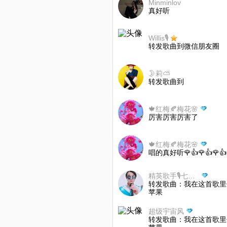
Minminlov
真好听
Willis🎙️
转发歌曲到微信朋友圈
🌛莉⛅
转发歌曲到
🍁️红梅🍂️梅花🌸️
厉害厉害厉害了
🍁️红梅🍂️梅花🌸️
唱的真好听🌹👍🌹👍🌹👍
精英歌手🎙️七夕哥哥
转发歌曲：我在这首歌里
苹果
超级宇宙风
转发歌曲：我在这首歌里