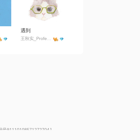
遇到
王秋实_Professor
91110108571272704J
 | 举报邮箱：fankui@changba.com
| 向12318举报