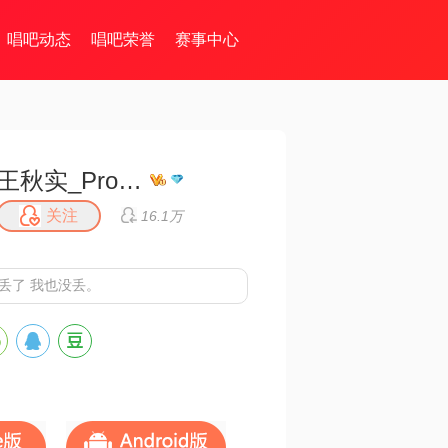
唱吧动态
唱吧荣誉
赛事中心
王秋实_Professor
关注
16.1万
丢了 我也没丢。