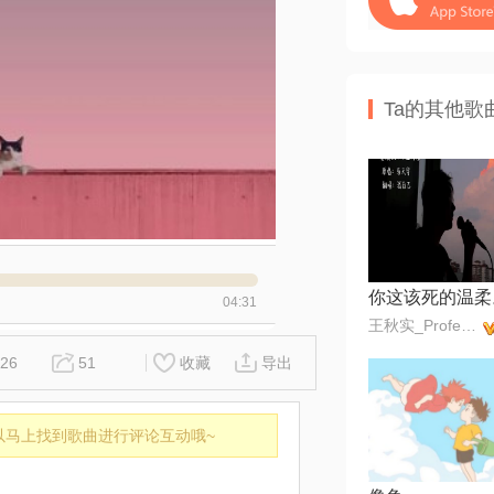
Ta的其他歌
你这该死的温柔
04:31
王秋实_Professor
26
51
收藏
导出
以马上找到歌曲进行评论互动哦~