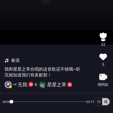
32
春泥
5
我和星星之草合唱的这首歌还不错哦~听
完就知道我们有多默契！
☞无我
星星之草
唱同款
&
00:00
03:11