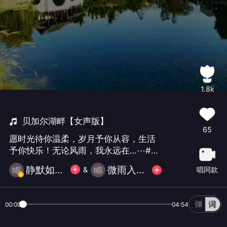
1.8k
贝加尔湖畔【女声版】
65
愿时光待你温柔，岁月予你从容，生活
予你快乐！无论风雨，我永远在…⋯#流
行##玩转独唱#
静默如初🐠🐠
微雨入流年
唱同款
&
00:00
04:54