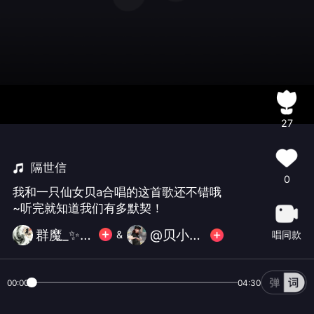
27
隔世信
0
我和一只仙女贝a合唱的这首歌还不错哦
~听完就知道我们有多默契！
群魔_✨克_✨
@贝小贝a
唱同款
&
00:00
04:30