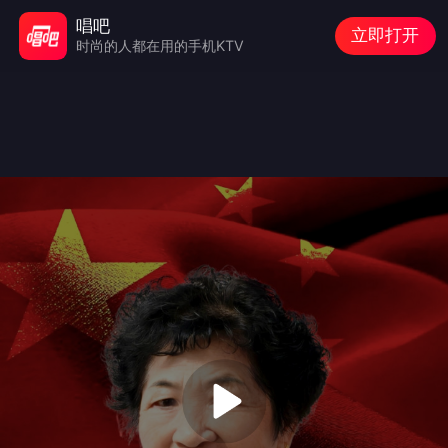
唱吧
立即打开
时尚的人都在用的手机KTV