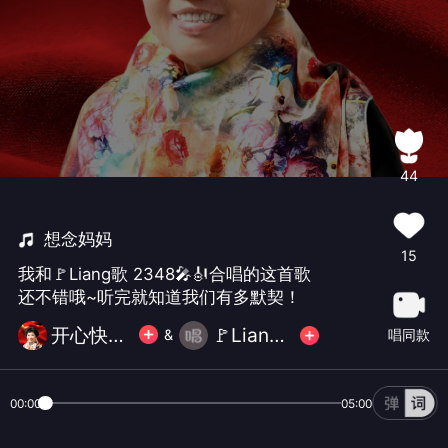
44
想念妈妈
15
我和🚩Liang歌 2348🎤🎻合唱的这首歌
还不错哦~听完就知道我们有多默契！
开心快乐每一天8888
🚩Liang歌 2348🎤🎻
唱同款
&
00:00
05:00