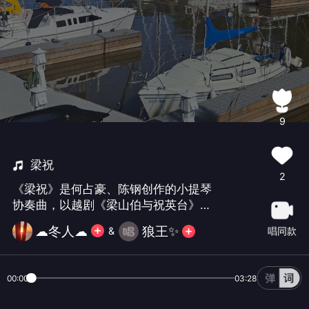
9
梁祝
2
《梁祝》是何占豪、陈钢创作的小提琴
协奏曲‌，以越剧《梁山伯与祝英台》为
素材，采用奏鸣曲式结构，分为“草桥结
☁冬人☁
狼王✨
唱同款
&
拜”“英台抗婚”“坟前化蝶”三部分，是中
国交响音乐民族化的典范之作。
00:00
03:28