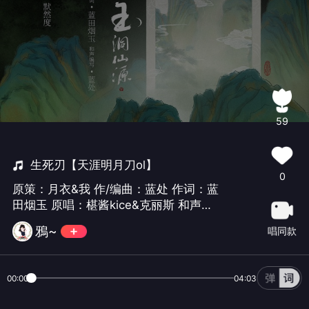
59
生死刃【天涯明月刀ol】
0
原策：月衣&我 作/编曲：蓝处 作词：蓝
田烟玉 原唱：椹酱kice&克丽斯 和声：
椹酱kice 翻唱：旧是旧人&陌秋离 和
鴉~
唱同款
声：旧是旧人 混音：绯戈 题字：聆泽
海报：努比熊 翻一个自己社团的原创，
谢谢脑婆@彤SAMA帮忙约的秋离小哥
00:00
04:03
哥，喜欢这歌的小伙伴欢迎来翻唱，和
声伴奏来私戳我