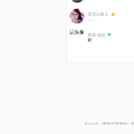
莲花心曲🎸·
，
黄昏-彩虹
好
English
|
重新设置密码
|
北京酷智科技有限公司 ©2024 changba.com |
京IC