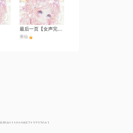
最后一页【女声完整版】
淅仙
91110108571272704J
 | 举报邮箱：fankui@changba.com
| 向12318举报