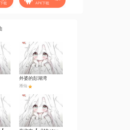
曲
外婆的彭湖湾
淅仙