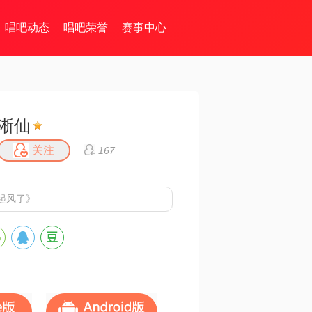
唱吧动态
唱吧荣誉
赛事中心
淅仙
关注
167
起风了》