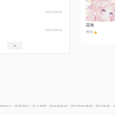
2025-09-06
花海
2025-09-04
淅仙
>
帮助中心
|
联系我们
|
加入唱吧
|
防诈骗专栏
|
商品防伪查询
|
营业执照：编号
P证110298
|
京ICP备11013291号-1
| 举报电话(24小时)：022-25782593