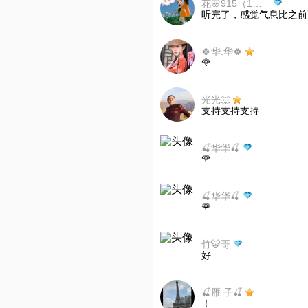
花🌸915（1）暂离唱吧
听完了，感觉气息比之前
🍀华.华🍀
🌹
光光🐺
支持支持支持
🍒华华🍒
🌹
🍒华华🍒
🌹
竹🐯哥
好
🍒雁 子🍒
！