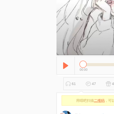
00:00
61
47
4
用唱吧扫描
二维码
，可