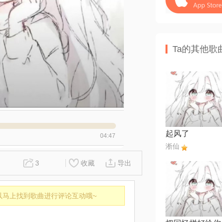
Ta的其他歌
起风了
04:47
淅仙
3
收藏
导出
以马上找到歌曲进行评论互动哦~