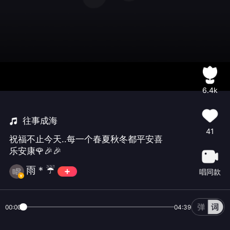
6.4k
往事成海
41
祝福不止今天..每一个春夏秋冬都平安喜
乐安康🌹🎉🎉
雨＊☔️
唱同款
00:00
04:39