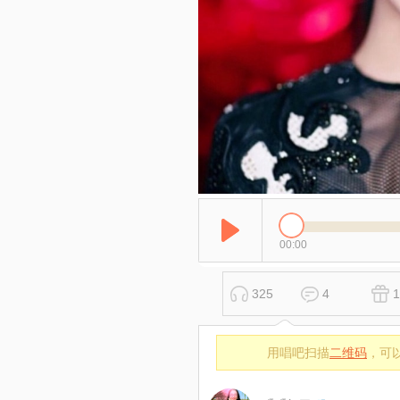
00:00
325
4
1
用唱吧扫描
二维码
，可