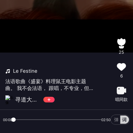
25
Le Festine
6
法语歌曲《盛宴》料理鼠王电影主题
曲。 我不会法语， 跟唱，不专业，但我
相信人人皆可烹饪（唱歌）🎤
寻道大千 - 敖焱
唱同款
00:00
02:50