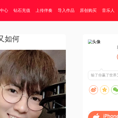
中心
钻石充值
上传伴奏
导入作品
原创购买
音乐人
又如何
输了你赢了世界