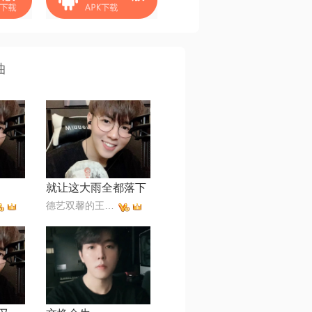
曲
就让这大雨全都落下
德艺双馨的王晓炜