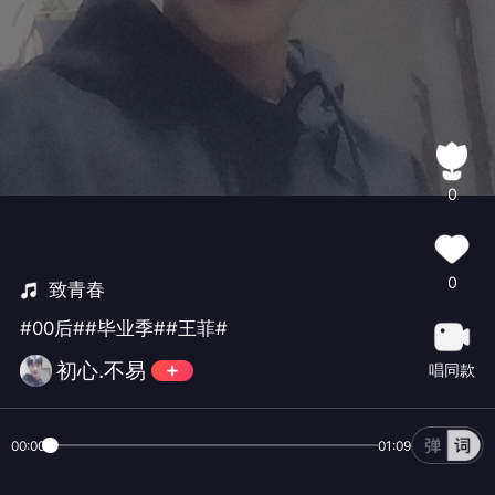
0
0
致青春
#00后##毕业季##王菲#
初心.不易
唱同款
00:00
01:09