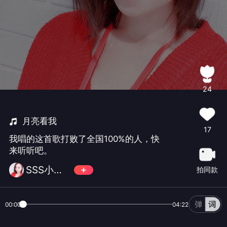
24
月亮看我
17
我唱的这首歌打败了全国100%的人，快
来听听吧。
SSS小超超🍏
拍同款
00:00
04:22