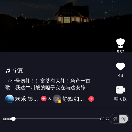
552
宁夏
43
（小号勿礼！）富婆有大礼！急产一首
歌，我这牛叫般的嗓子实在与这安静的
意境不搭，无奈其它的又不会，女声歌
欢乐 银图腾
静默如初🐠🐠
唱同款
&
还是女生唱才好听！只能打个酱油了😂
😂😂😂
00:00
03:27