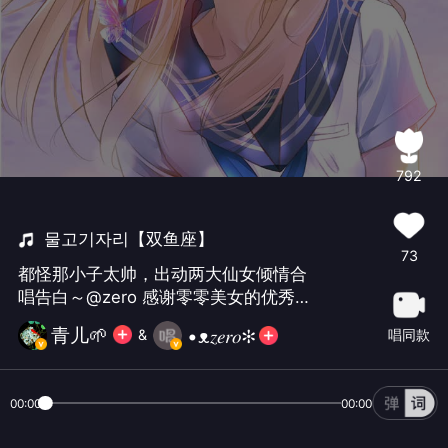
792
물고기자리【双鱼座】
73
都怪那小子太帅，出动两大仙女倾情合
唱告白～@zero 感谢零零美女的优秀韩
语领唱👍👍
青儿🌱
•ᴥ𝑧𝑒𝑟𝑜✻
唱同款
&
00:00
00:00