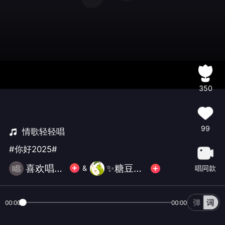
350
99
情歌轻轻唱
#你好2025#
喜欢唱歌🌻希诺🌹
✨糖豆❤️家族✨ 川堡 🍐暂离
唱同款
&
00:00
00:00