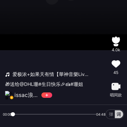
4.0k
45
爱极浓+如果天有情【華神音樂Live】
🎁送给@DHL珊#生日快乐🎉🍰#珊姐
issac浪★∻∹⋰⋰
唱同款
00:00
04:48