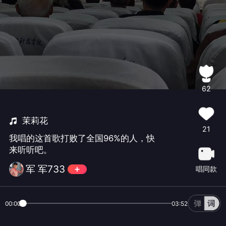
62
茉莉花
21
我唱的这首歌打败了全国96%的人，快
来听听吧。
军 军733
唱同款
00:00
03:52