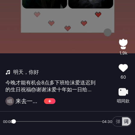
1.9k
明天，你好
60
今晚才能有机会8点多下班给沫爱送迟到
的生日祝福🎂谢谢沫爱十年如一日给我
的鼓励和支持✌️我升了四个调把女生伴
来去一阵风🐲🐉
唱同款
唱变成童音增加色彩✌️#勿礼#
00:00
04:30