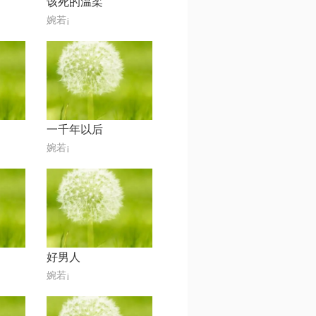
该死的温柔
婉若¡
一千年以后
婉若¡
好男人
婉若¡