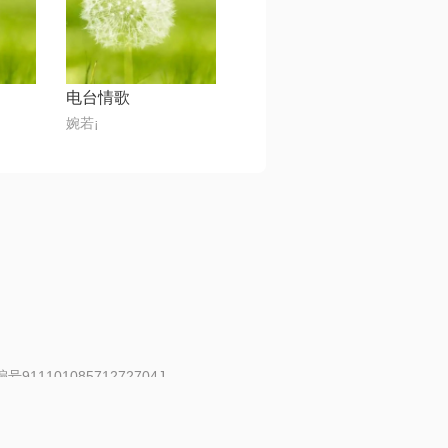
电台情歌
婉若¡
91110108571272704J
 | 举报邮箱：fankui@changba.com
| 向12318举报
|
金盾网络纠纷调解中心