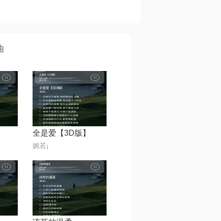
曲
全是爱【3D版】
婉若¡