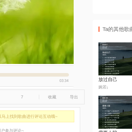
Ta的其他歌
放过自己
03:34
婉若¡
7
收藏
导出
以马上找到歌曲进行评论互动哦~
用户参与评论~