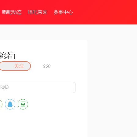
唱吧动态
唱吧荣誉
赛事中心
婉若¡
关注
960
犯贱》