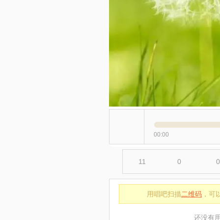
00:00
11
0
0
用唱吧扫描
二维码
，可
还没有