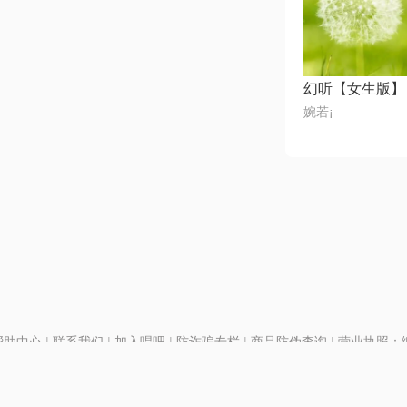
幻听【女生版】
婉若¡
帮助中心
|
联系我们
|
加入唱吧
|
防诈骗专栏
|
商品防伪查询
|
营业执照：编号
P证110298
|
京ICP备11013291号-1
| 举报电话(24小时)：022-25782593
28号
|
京公网安备11010502025063号
|
|