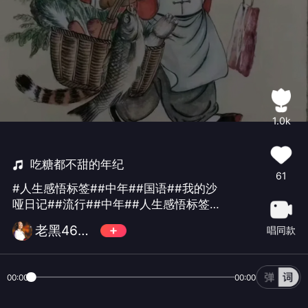
1.0k
吃糖都不甜的年纪
61
#人生感悟标签##中年##国语##我的沙
哑日记##流行##中年##人生感悟标签#
在这吃糖都不甜的年纪`！😓😥😓😥😜
老黑468喜欢而已，
唱同款
你却问我快不快乐！😂😂😂😂
00:00
00:00