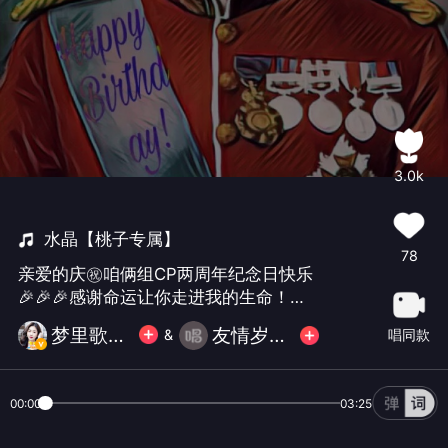
3.0k
水晶【桃子专属】
78
亲爱的庆㊗️咱俩组CP两周年纪念日快乐
🎉🎉🎉感谢命运让你走进我的生命！从
相识到相知！你已成为我生活中不可或
梦里歌声......
友情岁月👑2哥
唱同款
&
缺的温暖！成为我灵魂寄托的归宿！愿
我们的爱如和煦的春风温柔且长久！在
岁月的长河里坚定不移！在岁月的流转
00:00
03:25
中愈发深情！亲爱的214情人节快乐🌹🌹
🌹特别的日子特别的爱你么么哒😘😘在