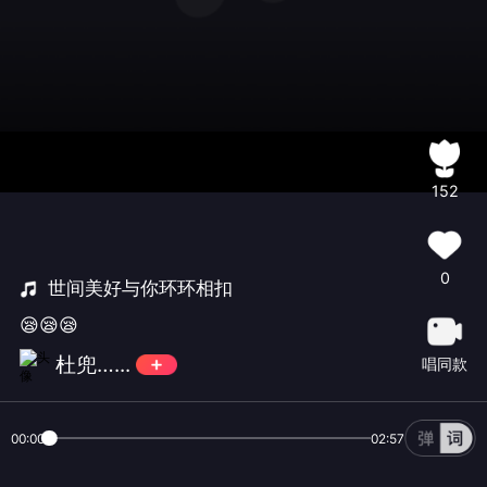
152
0
世间美好与你环环相扣
😪😪😪
杜兜…...
唱同款
00:00
02:57