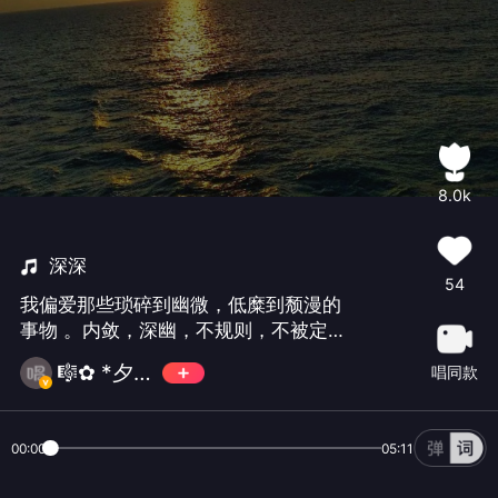
8.0k
深深
54
我偏爱那些琐碎到幽微，低糜到颓漫的
事物 。内敛，深幽，不规则，不被定
义，无法复制 。作为光的着陆点，如同
🎼✿ *夕颜🌙
唱同款
时间的树洞，暗淡而隐秘 ，寂静而温
柔。
00:00
05:11