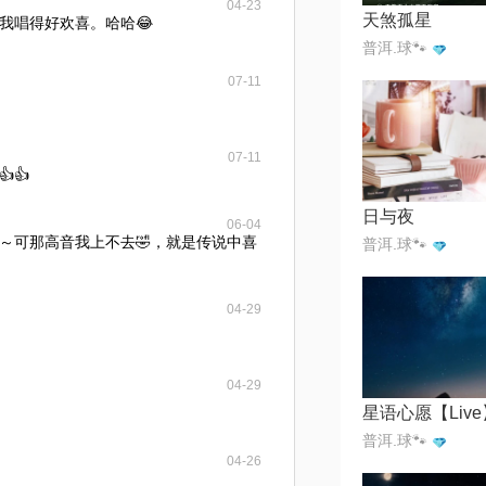
04-23
天煞孤星
我唱得好欢喜。哈哈😂
普洱.球🐾
07-11
07-11
👍
日与夜
06-04
～可那高音我上不去🤣，就是传说中喜
普洱.球🐾
04-29
04-29
星语心愿【Live
普洱.球🐾
04-26