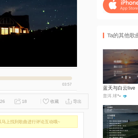
Ta的其他歌
03:57
普洱.球🐾
26
18
收藏
导出
以马上找到歌曲进行评论互动哦~