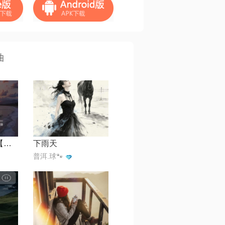
曲
蓝天与白云live【遇见神】
下雨天
普洱.球🐾