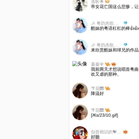
洛昕🌟
帝女花亡国这么悲惨，让
🎶 粤韵杰歌（甜甜老公）🎶
酷妹的粤语杠杠的棒👍👍
🎶 粤韵杰歌（甜甜老公）🎶
来欣赏酷妹和球兄的作品
蓁蓁🌹
我前两天才想说唱首粤曲
欢又虐的那种。
🌴花🎹
降温好
🌴花🎹
[Жs/23/10.gif]
似曾相识的💝夢儿
好聽