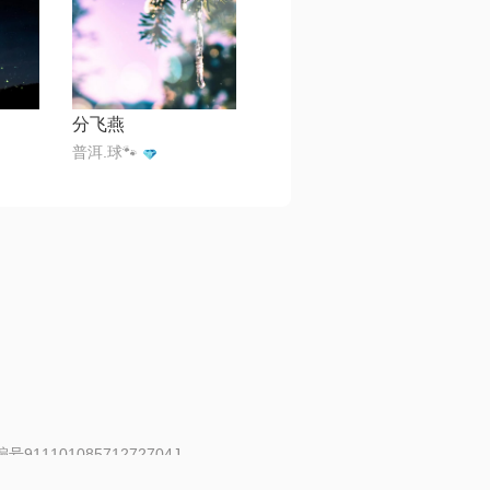
分飞燕
普洱.球🐾
91110108571272704J
 | 举报邮箱：fankui@changba.com
| 向12318举报