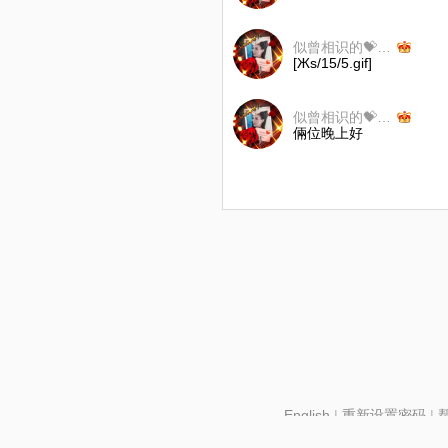
似曾相识的💝夢儿
[Жs/15/5.gif]
似曾相识的💝夢儿
倆位晚上好
English
|
重新设置密码
|
北京酷智科技有限公司 ©2024 changba.com |
京IC