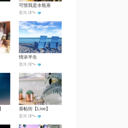
可惜我是水瓶座
普洱.球🐾
情浓半生
普洱.球🐾
】
喜帖街【Live】
普洱.球🐾