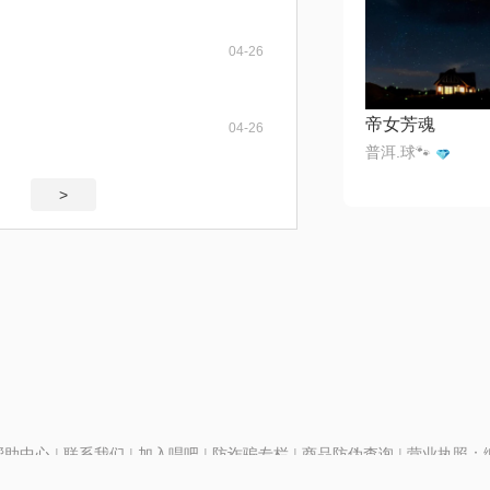
04-26
帝女芳魂
04-26
普洱.球🐾
>
帮助中心
|
联系我们
|
加入唱吧
|
防诈骗专栏
|
商品防伪查询
|
营业执照：编号
P证110298
|
京ICP备11013291号-1
| 举报电话(24小时)：022-25782593