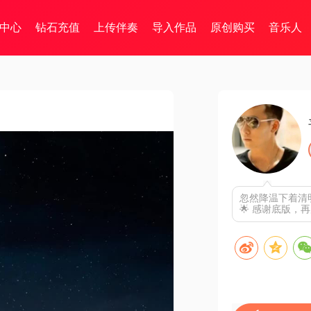
中心
钻石充值
上传伴奏
导入作品
原创购买
音乐人
忽然降温下着清
🌟 感谢底版，再