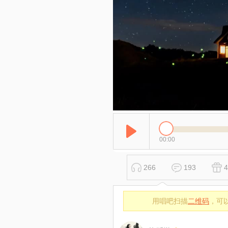
00:00
266
193
4
用唱吧扫描
二维码
，可