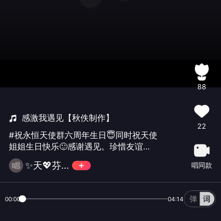
88
感激我遇见【秋佚制作】
22
#祝永恒天使群六周年生日😇同时祝天使
姐姐生日快乐🙂感谢遇见。珍惜友谊！
祝本群越办越好👏🏻🎉🎉
✨天💖芬芳😇🎉
唱同款
00:00
04:14