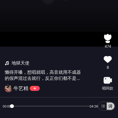
474
地狱天使
8
懒得开嗓，想唱就唱，高音就用不成器
的假声混过去就行，反正你们都不是专
业的，当然我也不专业😂#温岚##伤感
牛艺精
唱同款
##国语##00年代#
00:00
04:26