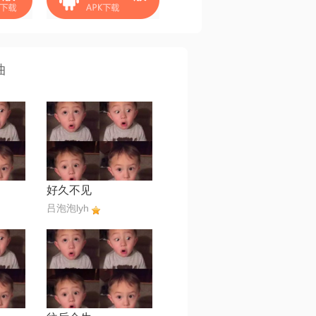
曲
好久不见
吕泡泡lyh