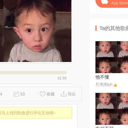
Ta的其他歌
他不懂
01:59
吕泡泡lyh
4
53
收藏
导出
以马上找到歌曲进行评论互动哦~