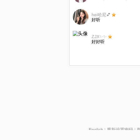
hei哈尼💕
好听
ZJX✨✨
好好听
English
|
重新设置密码
|
北京酷智科技有限公司 ©2024 changba.com |
京IC