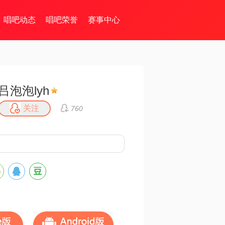
唱吧动态
唱吧荣誉
赛事中心
吕泡泡lyh
关注
760