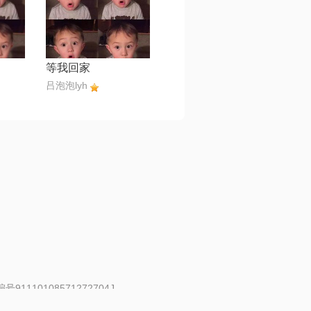
等我回家
吕泡泡lyh
91110108571272704J
 | 举报邮箱：fankui@changba.com
| 向12318举报