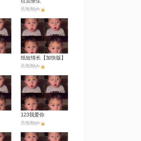
往后余生
吕泡泡lyh
纸短情长【加快版】
吕泡泡lyh
123我爱你
吕泡泡lyh