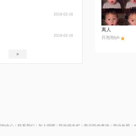
2018-02-16
离人
2018-02-16
吕泡泡lyh
>
帮助中心
|
联系我们
|
加入唱吧
|
防诈骗专栏
|
商品防伪查询
|
营业执照：编号
P证110298
|
京ICP备11013291号-1
| 举报电话(24小时)：022-25782593