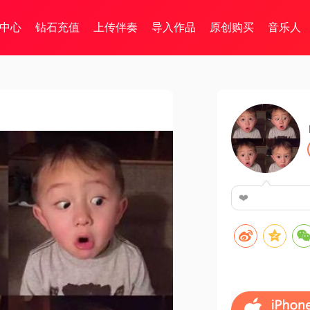
中心
钻石充值
上传伴奏
导入作品
原创购买
音乐人
❤️