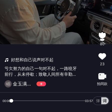
80
好想和自己说声对不起
23
亏欠努力的自己一句对不起，一路咬牙
前行，从未停歇；致敬人间所有辛勤耕
耘的劳动者，致敬向阳而生、全力以赴
金玉满堂卍风云
拍同款
的奋斗者。
00:00
03:57