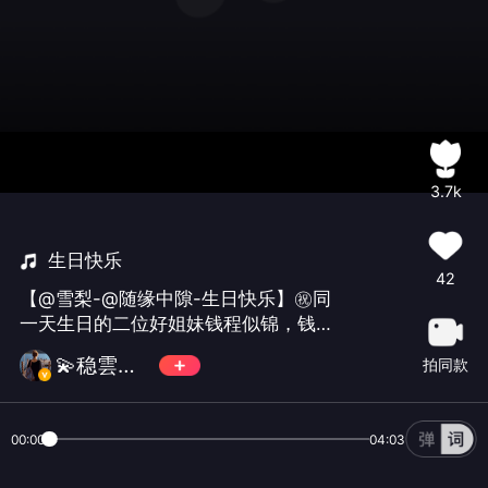
3.7k
生日快乐
42
【@雪梨-@随缘中隙-生日快乐】㊗️同
一天生日的二位好姐妹钱程似锦，钱途
无量🎂🥂2025-11-26
💫稳雲心💫✨
拍同款
00:00
04:03