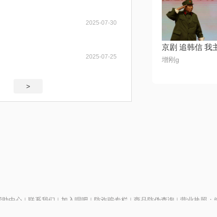
2025-07-30
2025-07-25
增刚g
>
帮助中心
|
联系我们
|
加入唱吧
|
防诈骗专栏
|
商品防伪查询
|
营业执照：编号
P证110298
|
京ICP备11013291号-1
| 举报电话(24小时)：022-25782593