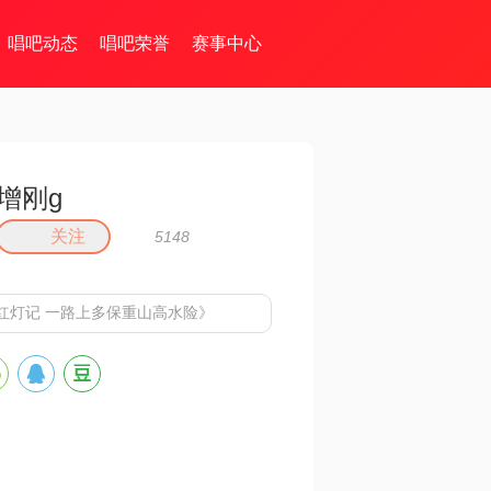
唱吧动态
唱吧荣誉
赛事中心
增刚g
关注
5148
红灯记 一路上多保重山高水险》