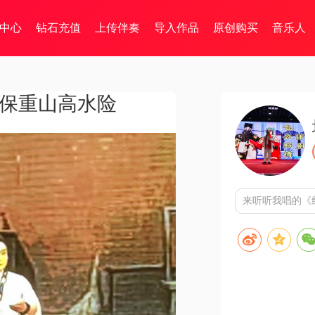
中心
钻石充值
上传伴奏
导入作品
原创购买
音乐人
多保重山高水险
来听听我唱的《