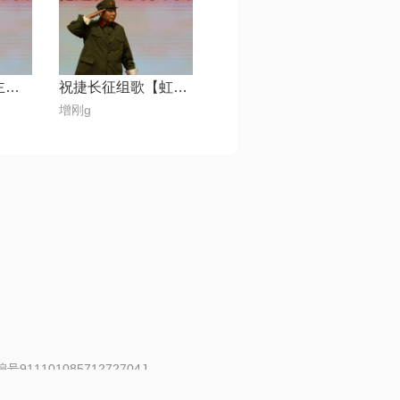
京剧 追韩信 我主爷起义在硭砀
祝捷长征组歌【虹云】
增刚g
91110108571272704J
 | 举报邮箱：fankui@changba.com
| 向12318举报