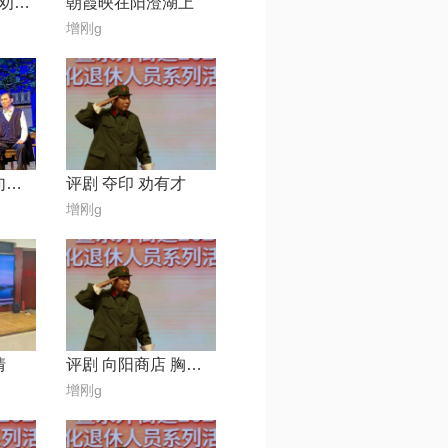
评剧南海长城一劝靓仔
朝霞映在阳澄湖上
增刚g
评剧 向阳商店 句句话说得我无处藏躲
评剧 夺印 劝有才
增刚g
情
评剧 向阳商店 胸中掀起滚滚波涛
增刚g