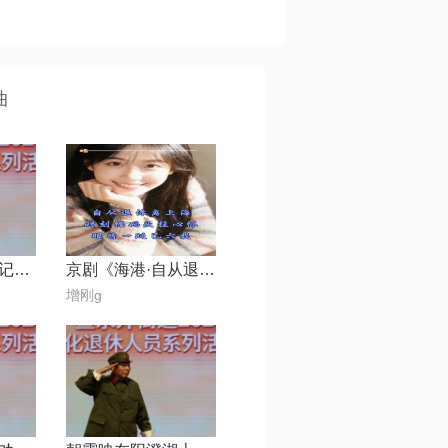
曲
评剧千万不要忘记一劝少纯
京剧《海港·自从退休离上海》
增刚g