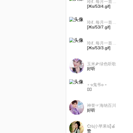
玲💃..每月一首歌！🎼🎤
[Жs/53/4.gif]
玲💃..每月一首歌！🎼🎤
[Жs/53/7.gif]
玲💃..每月一首歌！🎼🎤
[Жs/53/3.gif]
玉米🌽绿色听歌
好听
⋆‧ʚ鬼爷ɞ‧⋆
👍🏻
神誉☞海纳百川
好听
💞꧔ꦿ小苹果꧔ꦿ᭄🍎
赞