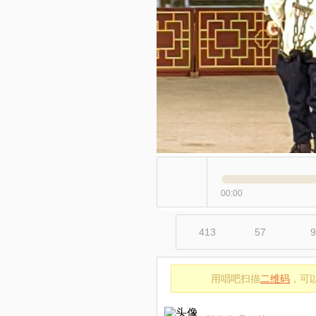
00:00
413
57
9
用唱吧扫描
二维码
，可