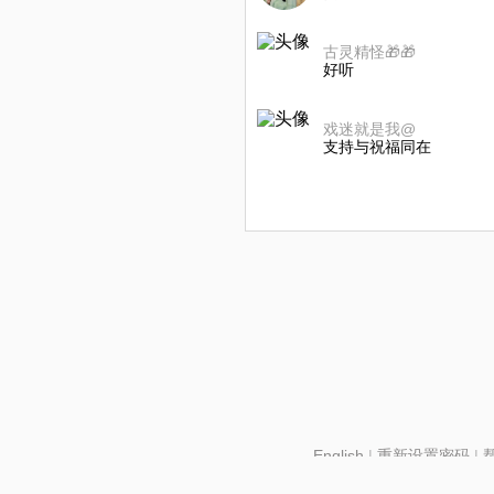
古灵精怪🎁🎁
好听
戏迷就是我@
支持与祝福同在
English
|
重新设置密码
|
北京酷智科技有限公司 ©2024 changba.com |
京IC