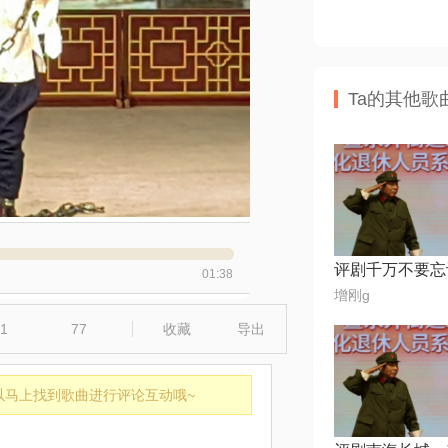
Ta的其他歌
01:38
增刚g
1
77
收藏
导出
以马上找到歌曲进行评论互动哦~